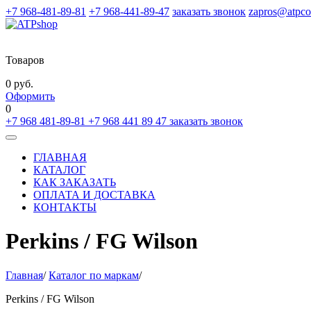
+7 968-481-89-81
+7 968-441-89-47
заказать звонок
zapros@atpco
Товаров
0 руб.
Оформить
0
+7 968 481-89-81
+7 968 441 89 47
заказать звонок
Toggle
navigation
ГЛАВНАЯ
КАТАЛОГ
КАК ЗАКАЗАТЬ
ОПЛАТА И ДОСТАВКА
КОНТАКТЫ
Perkins / FG Wilson
Главная
/
Каталог по маркам
/
Perkins / FG Wilson