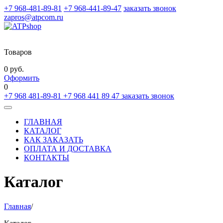
+7 968-481-89-81
+7 968-441-89-47
заказать звонок
zapros@atpcom.ru
Товаров
0 руб.
Оформить
0
+7 968 481-89-81
+7 968 441 89 47
заказать звонок
Toggle
navigation
ГЛАВНАЯ
КАТАЛОГ
КАК ЗАКАЗАТЬ
ОПЛАТА И ДОСТАВКА
КОНТАКТЫ
Каталог
Главная
/