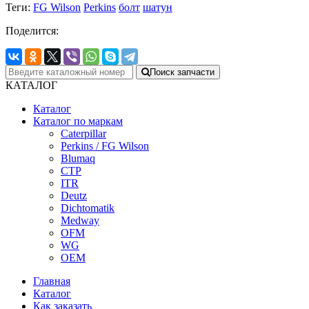
Теги:
FG Wilson
Perkins
болт
шатун
Поделится:
Поиск запчасти
КАТАЛОГ
Каталог
Каталог по маркам
Caterpillar
Perkins / FG Wilson
Blumaq
CTP
ITR
Deutz
Dichtomatik
Medway
OFM
WG
OEM
Главная
Каталог
Как заказать