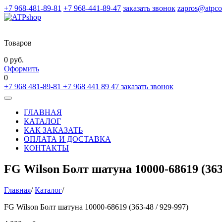
+7 968-481-89-81
+7 968-441-89-47
заказать звонок
zapros@atpco
Товаров
0 руб.
Оформить
0
+7 968 481-89-81
+7 968 441 89 47
заказать звонок
Toggle
navigation
ГЛАВНАЯ
КАТАЛОГ
КАК ЗАКАЗАТЬ
ОПЛАТА И ДОСТАВКА
КОНТАКТЫ
FG Wilson Болт шатуна 10000-68619 (363-
Главная
/
Каталог
/
FG Wilson Болт шатуна 10000-68619 (363-48 / 929-997)