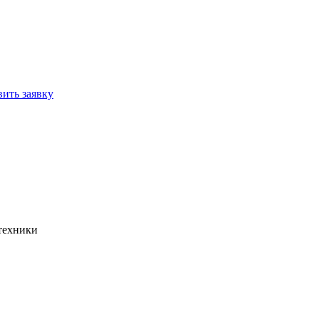
вить заявку
цтехники