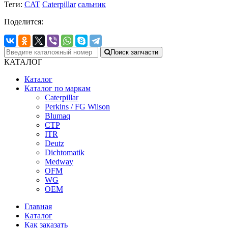
Теги:
CAT
Caterpillar
сальник
Поделится:
Поиск запчасти
КАТАЛОГ
Каталог
Каталог по маркам
Caterpillar
Perkins / FG Wilson
Blumaq
CTP
ITR
Deutz
Dichtomatik
Medway
OFM
WG
OEM
Главная
Каталог
Как заказать