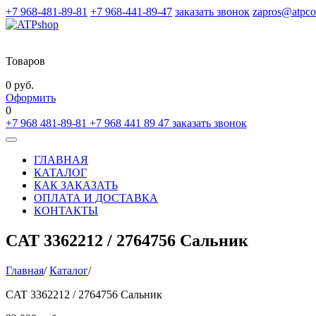
+7 968-481-89-81
+7 968-441-89-47
заказать звонок
zapros@atpco
Товаров
0 руб.
Оформить
0
+7 968 481-89-81
+7 968 441 89 47
заказать звонок
Toggle
navigation
ГЛАВНАЯ
КАТАЛОГ
КАК ЗАКАЗАТЬ
ОПЛАТА И ДОСТАВКА
КОНТАКТЫ
CAT 3362212 / 2764756 Сальник
Главная
/
Каталог
/
CAT 3362212 / 2764756 Сальник