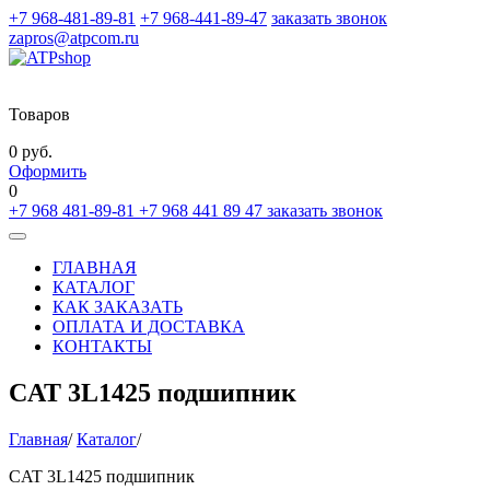
+7 968-481-89-81
+7 968-441-89-47
заказать звонок
zapros@atpcom.ru
Товаров
0 руб.
Оформить
0
+7 968 481-89-81
+7 968 441 89 47
заказать звонок
Toggle
navigation
ГЛАВНАЯ
КАТАЛОГ
КАК ЗАКАЗАТЬ
ОПЛАТА И ДОСТАВКА
КОНТАКТЫ
CAT 3L1425 подшипник
Главная
/
Каталог
/
CAT 3L1425 подшипник