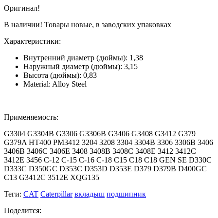
Оригинал!
В наличии! Товары новые, в заводских упаковках
Характеристики:
Внутренний диаметр (дюймы): 1,38
Наружный диаметр (дюймы): 3,15
Высота (дюймы): 0,83
Material: Alloy Steel
Применяемость:
G3304 G3304B G3306 G3306B G3406 G3408 G3412 G379
G379A HT400 PM3412 3204 3208 3304 3304B 3306 3306B 3406
3406B 3406C 3406E 3408 3408B 3408C 3408E 3412 3412C
3412E 3456 C-12 C-15 C-16 C-18 C15 C18 C18 GEN SE D330C
D333C D350GC D353C D353D D353E D379 D379B D400GC
C13 G3412C 3512E XQG135
Теги:
CAT
Caterpillar
вкладыш
подшипник
Поделится: