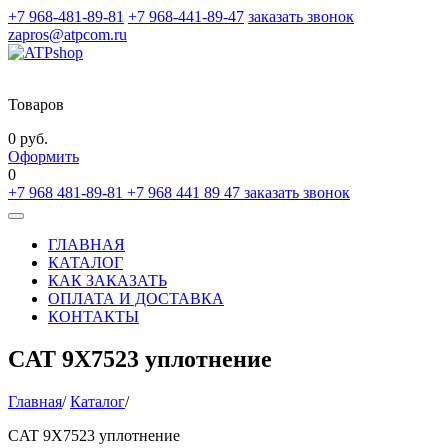
+7 968-481-89-81
+7 968-441-89-47
заказать звонок
zapros@atpcom.ru
Товаров
0 руб.
Оформить
0
+7 968 481-89-81
+7 968 441 89 47
заказать звонок
Toggle
navigation
ГЛАВНАЯ
КАТАЛОГ
КАК ЗАКАЗАТЬ
ОПЛАТА И ДОСТАВКА
КОНТАКТЫ
CAT 9X7523 уплотнение
Главная
/
Каталог
/
CAT 9X7523 уплотнение