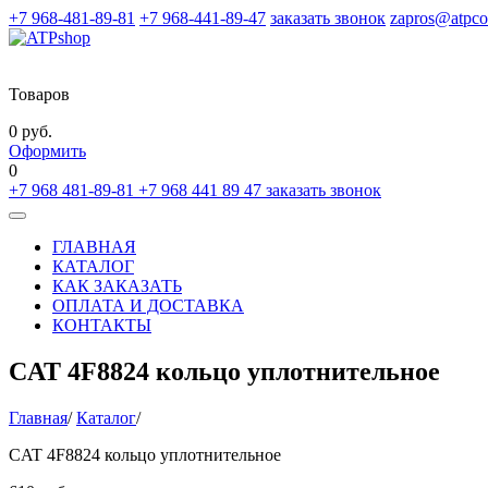
+7 968-481-89-81
+7 968-441-89-47
заказать звонок
zapros@atpco
Товаров
0 руб.
Оформить
0
+7 968 481-89-81
+7 968 441 89 47
заказать звонок
Toggle
navigation
ГЛАВНАЯ
КАТАЛОГ
КАК ЗАКАЗАТЬ
ОПЛАТА И ДОСТАВКА
КОНТАКТЫ
CAT 4F8824 кольцо уплотнительное
Главная
/
Каталог
/
CAT 4F8824 кольцо уплотнительное