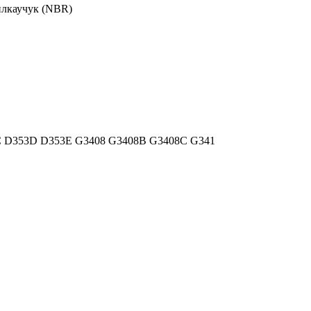
илкаучук (NBR)
53C D353D D353E G3408 G3408B G3408C G341