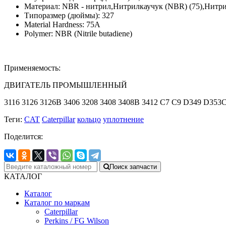
Материал: NBR - нитрил,Нитрилкаучук (NBR) (75),Нитр
Типоразмер (дюймы): 327
Material Hardness: 75A
Polymer: NBR (Nitrile butadiene)
Применяемость:
ДВИГАТЕЛЬ ПРОМЫШЛЕННЫЙ
3116 3126 3126B 3406 3208 3408 3408B 3412 C7 C9 D349 D3
Теги:
CAT
Caterpillar
кольцо
уплотнение
Поделится:
Поиск запчасти
КАТАЛОГ
Каталог
Каталог по маркам
Caterpillar
Perkins / FG Wilson