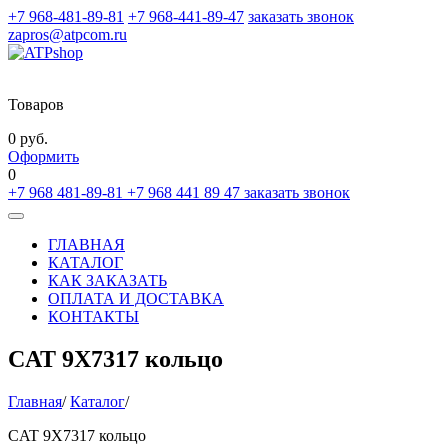
+7 968-481-89-81
+7 968-441-89-47
заказать звонок
zapros@atpcom.ru
Товаров
0 руб.
Оформить
0
+7 968 481-89-81
+7 968 441 89 47
заказать звонок
Toggle
navigation
ГЛАВНАЯ
КАТАЛОГ
КАК ЗАКАЗАТЬ
ОПЛАТА И ДОСТАВКА
КОНТАКТЫ
CAT 9X7317 кольцо
Главная
/
Каталог
/
CAT 9X7317 кольцо